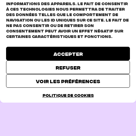
Parallèlement à sa carrière musicale, Pommelien
informations des appareils. Le fait de consentir
à ces technologies nous permettra de traiter
brille également comme actrice. Dans la série Netflix
des données telles que le comportement de
et VRTMAX
Knokke Off
(
High Tides
à l’international),
navigation ou les ID uniques sur ce site. Le fait de
elle incarne un rôle marquant qui a conquis le public
ne pas consentir ou de retirer son
consentement peut avoir un effet négatif sur
dans plus de 40 pays. Elle apparaît également au
certaines caractéristiques et fonctions.
cinéma dans le film
Patsers
d’Adil & Bilall.
Accepter
Refuser
TICKETS
Voir les préférences
Cliquez pour accepter les cookies marketing
Politique de cookies
et activer ce contenu