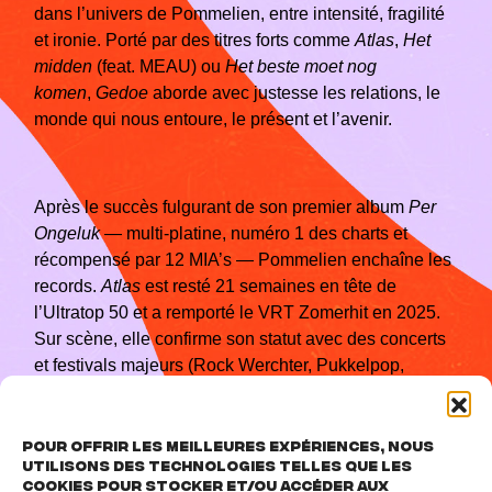
dans l’univers de Pommelien, entre intensité, fragilité
et ironie. Porté par des titres forts comme
Atlas
,
Het
midden
(feat. MEAU) ou
Het beste moet nog
komen
,
Gedoe
aborde avec justesse les relations, le
monde qui nous entoure, le présent et l’avenir.
Après le succès fulgurant de son premier album
Per
Ongeluk
— multi-platine, numéro 1 des charts et
récompensé par 12 MIA’s — Pommelien enchaîne les
records.
Atlas
est resté 21 semaines en tête de
l’Ultratop 50 et a remporté le VRT Zomerhit en 2025.
Sur scène, elle confirme son statut avec des concerts
et festivals majeurs (Rock Werchter, Pukkelpop,
Pinkpop…) et plusieurs dates sold out, dont l’AFAS
Live et le Sportpaleis d’Anvers.
Pour offrir les meilleures expériences, nous
utilisons des technologies telles que les
cookies pour stocker et/ou accéder aux