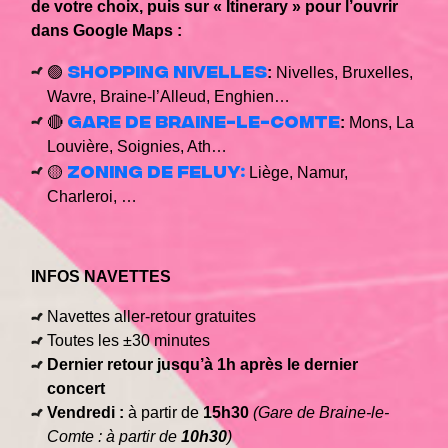
de votre choix, puis sur « Itinerary » pour l’ouvrir
dans Google Maps :
Shopping Nivelles
🟢
:
Nivelles, Bruxelles,
Wavre, Braine-l’Alleud, Enghien…
Gare de Braine-le-Comte
🔴
:
Mons, La
Louvière, Soignies, Ath…
Zoning de Feluy:
🟡
Liège, Namur,
Charleroi, …
INFOS NAVETTES
Navettes aller-retour gratuites
Toutes les ±30 minutes
Dernier retour jusqu’à 1h après le dernier
concert
Vendredi :
à partir de
15h30
(Gare de Braine-le-
Comte : à partir de
10h30
)