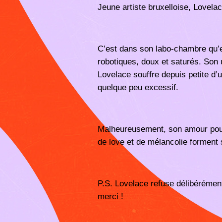
Jeune artiste bruxelloise, Lovelac
C’est dans son labo-chambre qu’e
robotiques, doux et saturés. Son u
Lovelace souffre depuis petite d’
quelque peu excessif.
Malheureusement, son amour pour 
de love et de mélancolie forment s
P.S. Lovelace refuse délibérément
merci !