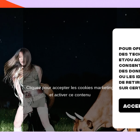
Pour off
des tec
et/ou ac
consent
des don
ou les I
de reti
Cliquez pour accepter les cookies marketing
sur cer
et activer ce contenu
Acce