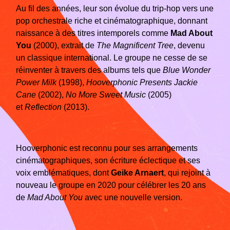
Au fil des années, leur son évolue du trip-hop vers une
pop orchestrale riche et cinématographique, donnant
naissance à des titres intemporels comme
Mad About
You
(2000), extrait de
The Magnificent Tree
, devenu
un classique international. Le groupe ne cesse de se
réinventer à travers des albums tels que
Blue Wonder
Power Milk
(1998),
Hooverphonic Presents Jackie
Cane
(2002),
No More Sweet Music
(2005)
et
Reflection
(2013).
Hooverphonic est reconnu pour ses arrangements
cinématographiques, son écriture éclectique et ses
voix emblématiques, dont
Geike Arnaert
, qui rejoint à
nouveau le groupe en 2020 pour célébrer les 20 ans
de
Mad About You
avec une nouvelle version.