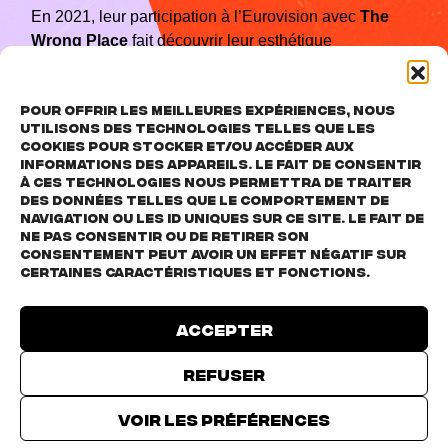
En 2021, leur participation à l’Eurovision avec
The
Wrong Place
fait découvrir leur esthétique
intemporelle à une nouvelle génération. En 2024, le
groupe revient à ses racines électroniques avec
Fake
Pour offrir les meilleures expériences, nous
Is The New Dope
, un album inspiré des sonorités des
utilisons des technologies telles que les
années 90 et proposant une réflexion sur notre rapport
cookies pour stocker et/ou accéder aux
à la technologie.
informations des appareils. Le fait de consentir
à ces technologies nous permettra de traiter
des données telles que le comportement de
navigation ou les ID uniques sur ce site. Le fait de
ne pas consentir ou de retirer son
Avec près de 30 ans de carrière, plus d’un million
consentement peut avoir un effet négatif sur
d’auditeurs mensuels sur Spotify et des concerts à
certaines caractéristiques et fonctions.
guichets fermés aux quatre coins du monde,
Hooverphonic demeure une valeur sûre de la scène
Accepter
musicale européenne, mêlant avec élégance
nostalgie et innovation.
Refuser
TICKETS
Voir les préférences