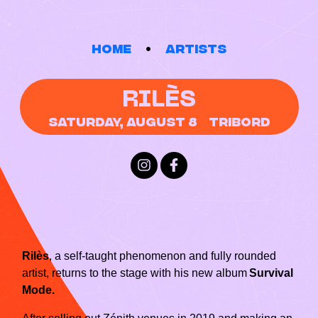
Home
Artists
RILÈS
Saturday, August 8
Tribord
Rilès
, a self‑taught phenomenon and fully rounded
artist, returns to the stage with his new album
Survival
Mode.
After selling out Zénith venues in 2019 and making an