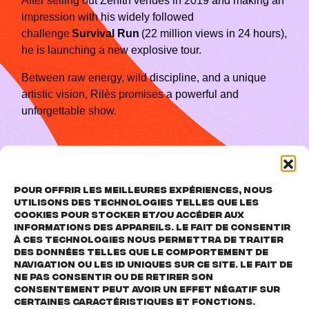
impression with his widely followed
challenge
Survival Run
(22 million views in 24 hours),
he is launching a new explosive tour.
Between raw energy, wild discipline, and a unique
artistic vision, Rilès promises a powerful and
unforgettable show.
Pour offrir les meilleures expériences, nous
utilisons des technologies telles que les
cookies pour stocker et/ou accéder aux
informations des appareils. Le fait de consentir
Click to accept marketing cookies and
à ces technologies nous permettra de traiter
enable this content
des données telles que le comportement de
navigation ou les ID uniques sur ce site. Le fait de
ne pas consentir ou de retirer son
consentement peut avoir un effet négatif sur
certaines caractéristiques et fonctions.