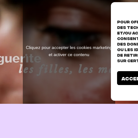
Pour off
des tec
et/ou ac
consent
des don
Cliquez pour accepter les cookies marketing
ou les I
et activer ce contenu
de reti
sur cer
Acce