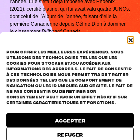
l’année. Elle s’était déjà imposée avec Phoenix
(2021), certifié platine, qui lui avait valu quatre JUNOs,
dont celui de l’Album de l’année, faisant d’elle la
première Canadienne depuis Céline Dion à dominer
le classement
Billboard Canada
.
Pour offrir les meilleures expériences, nous
En septembre 2025, Charlotte Cardin revient avec un
utilisons des technologies telles que les
cookies pour stocker et/ou accéder aux
titre audacieux et indéniablement addictif : Tant pis
informations des appareils. Le fait de consentir
pour elle.
à ces technologies nous permettra de traiter
C’est la fantaisie d’une vengeance parfaite. C’est la
des données telles que le comportement de
navigation ou les ID uniques sur ce site. Le fait de
patience qui rencontre la colère avec grâce, avant de
ne pas consentir ou de retirer son
s’embraser en quelque chose de plus grand.
Tant pis
consentement peut avoir un effet négatif sur
pour elle
n’est pas qu’une suite enflammée de
Feel
certaines caractéristiques et fonctions.
Good
: elle en partage la force tout en ouvrant une
nouvelle ère, portée par une audace sans peur et une
Accepter
authenticité absolue — un morceau manifeste, conçu
pour marquer son époque et résonner bien au-delà de
Refuser
sa génération.