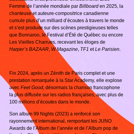
Femme de l’année mondiale par
Billboard
en 2025, la
chanteuse et auteure-compositrice canadienne
cumule plus d’un milliard d’écoutes à travers le monde
et s’est produite sur des scènes prestigieuses telles
que Bonnaroo, le Festival d’Été de Québec ou encore
Les Vieilles Charrues, recevant les éloges de
Harper’s BAZAAR
,
W Magazine
,
TF1
et
Le Parisien
.
Fin 2024, après un Zénith de Paris complet et une
prestation remarquée à la Star Academy, elle explose
avec
Feel Good
, désormais la chanson francophone
la plus diffusée sur les radios françaises, avec plus de
100 millions d’écoutes dans le monde.
Son album 99 Nights (2023) a renforcé son
rayonnement international, remportant les JUNO
Awards de l’Album de l’année et de l’Album pop de