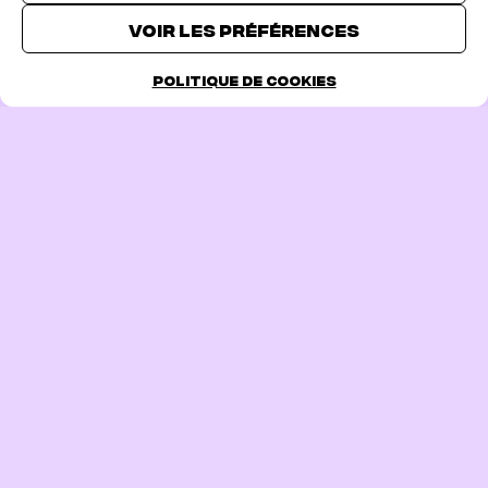
TICKETS
Voir les préférences
Politique de cookies
Cliquez pour accepter les cookies marketing
et activer ce contenu
PAGE PRÉCÉDENTE