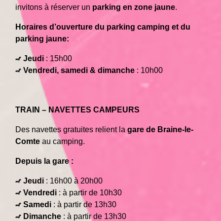
invitons à réserver un
parking en zone jaune
.
Horaires d’ouverture du parking camping et du
parking jaune:
Jeudi
: 15h00
Vendredi, samedi & dimanche
: 10h00
TRAIN – NAVETTES CAMPEURS
Des navettes gratuites relient la
gare de Braine-le-
Comte
au camping.
Depuis la gare :
Jeudi
: 16h00 à 20h00
Vendredi
: à partir de 10h30
Samedi
: à partir de 13h30
Dimanche
: à partir de 13h30