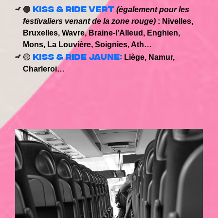
Kiss & Ride Vert
🟢
(également pour les
festivaliers venant de la zone rouge)
: Nivelles,
Bruxelles, Wavre, Braine-l’Alleud, Enghien,
Mons, La Louvière, Soignies, Ath…
Kiss & Ride Jaune:
🟡
Liège, Namur,
Charleroi…