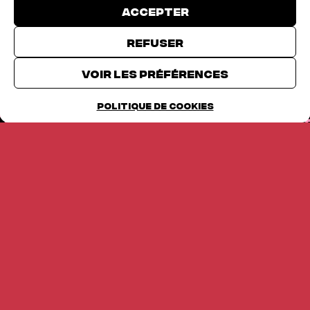
Accepter
Refuser
TICKETS
Voir les préférences
Politique de cookies
ENTE -
TICKETS EN VENTE -
TIC
À L’AFFICHE